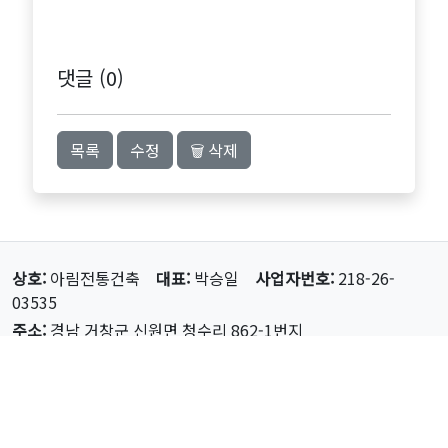
댓글 (
0
)
목록
수정
🗑 삭제
상호:
아림전통건축
대표:
박승일
사업자번호:
218-26-
03535
주소:
경남 거창군 신원면 청수리 862-1번지
전화:
055-943-1530
Email:
bagilhan25@hanmail.net
Copyrights © 2007 All Rights Reserved
by 아림전통건축 Inc.