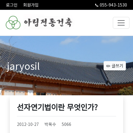
로그인
회원가입
📞
055-943-1530
jaryosil
✏️ 글쓰기
선자연기법이란 무엇인가?
2012-10-27
박목수
5066